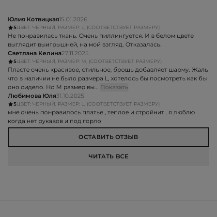
Юлия Котвицкая
15.01.2026
5
ЦВЕТ: ЧЕРНЫЙ, РАЗМЕР: L, (СООТВЕТСТВУЕТ РАЗМЕРУ)
Не понравилась ткань. Очень пиллингуется. И в белом цвете
выглядит выигрышней, на мой взгляд. Отказалась.
Светлана Келина
27.11.2025
5
ЦВЕТ: ЧЕРНЫЙ, РАЗМЕР: M, (СООТВЕТСТВУЕТ РАЗМЕРУ)
Пласте очень красивое, стильное, брошь добавляет шарму. Жаль
что в наличии не было размера L, хотелось бы посмотреть как бы
оно сидело. Но М размер вы...
Показать
Любимова Юля
31.10.2025
5
ЦВЕТ: ЧЕРНЫЙ, РАЗМЕР: L, (СООТВЕТСТВУЕТ РАЗМЕРУ)
мне очень понравилось платье , теплое и стройнит . я люблю
когда нет рукавов и под горло
ОСТАВИТЬ ОТЗЫВ
ЧИТАТЬ ВСЕ