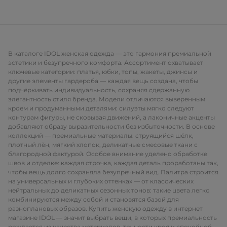
В каталоге IDOL женская одежда — это гармония премиальной
эстетики и безупречного комфорта. Ассортимент охватывает
ключевые категории: платья, юбки, топы, жакеты, джинсы и
другие элементы гардероба — каждая вещь создана, чтобы
подчёркивать индивидуальность, сохраняя сдержанную
элегантность стиля бренда. Модели отличаются выверенным
кроем и продуманными деталями: силуэты мягко следуют
контурам фигуры, не сковывая движений, а лаконичные акценты
добавляют образу выразительности без избыточности. В основе
коллекций — премиальные материалы: струящийся шёлк,
плотный лён, мягкий хлопок, деликатные смесовые ткани с
благородной фактурой. Особое внимание уделено обработке
швов и отделке: каждая строчка, каждая деталь проработаны так,
чтобы вещь долго сохраняла безупречный вид. Палитра строится
на универсальных и глубоких оттенках — от классических
нейтральных до деликатных сезонных тонов: такие цвета легко
комбинируются между собой и становятся базой для
разноплановых образов. Купить женскую одежду в интернет
магазине IDOL — значит выбрать вещи, в которых премиальность
рождается из качества материалов, точности кроя и спокойной,