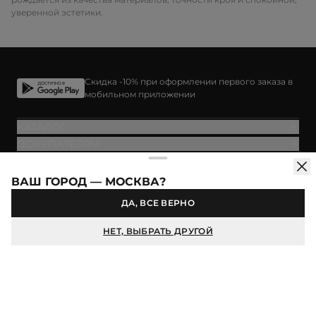
уверенной эстетики.
Скидка -10% при оформлении первого заказа в
мобильном приложении
КАТАЛОГ
ПОКУПАТЕЛЯМ
О БРЕНДЕ
ВАШ ГОРОД — МОСКВА?
ДА, ВСЕ ВЕРНО
Продолжая использовать сайт idol.ru, вы соглашаетесь на
использование файлов cookie. Более подробную информацию
НЕТ, ВЫБРАТЬ ДРУГОЙ
можно найти в
Политике конфиденциальности
.
© IDOL, 2026
ХОРОШО