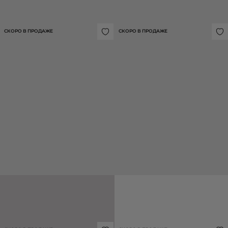
БЛУЗА БЕЗ РУКАВОВ С АСИММЕТРИЧНОЙ ДРАПИРОВКОЙ
16 990 ₽
СКОРО В ПРОДАЖЕ
СКОРО В ПРОДАЖЕ
ЖАКЕТ ИЗ ЛИОЦЕЛЛА В ПОЛОСКУ
ПОЛУПАЛЬТО ИЗ ФАКТУРНОЙ
ШЕРСТИ С ПОЯСОМ
19 990 ₽
39 990 ₽