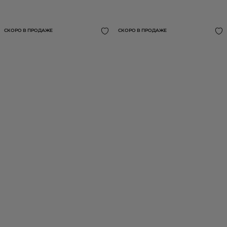
ВИСКОЗЫ
6 990 ₽
16 990 ₽
СКОРО В ПРОДАЖЕ
СКОРО В ПРОДАЖЕ
БРЮКИ ИЗ ШЕРСТИ И ВИСКОЗЫ
ДЖИНСЫ ОБЪЕМНОГО СИЛУЭТА
19 990 ₽
16 990 ₽