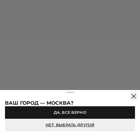
премиальных фактур к коже и выверенная посадка
невыпущенных моделей обещают абсолютный комфорт.
Опережающее время качество исполнения считывается в
ювелирной обработке изнаночной стороны, скрытой фурнитуре
премиальных линеек и точности каждой конструктивной линии.
Скидка -10% при оформлении первого заказа в
мобильном приложении
КАТАЛОГ
ПОКУПАТЕЛЯМ
О БРЕНДЕ
ВАШ ГОРОД — МОСКВА?
ДА, ВСЕ ВЕРНО
Продолжая использовать сайт idol.ru, вы соглашаетесь на
использование файлов cookie. Более подробную информацию
НЕТ, ВЫБРАТЬ ДРУГОЙ
можно найти в
Политике конфиденциальности
.
© IDOL, 2026
ХОРОШО