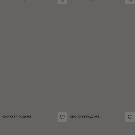
БРЮКИ ИЗ СМЕСОВОЙ ШЕРСТИ С
КОРСЕТ ИЗ ХЛОПКА С ДРАПИРОВКОЙ
ПОЯСОМ
14 990 ₽
19 990 ₽
СКОРО В ПРОДАЖЕ
СКОРО В ПРОДАЖЕ