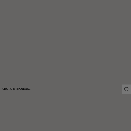
ЖИЛЕТ ИЗ КОСТЮМНОЙ ШЕРСТИ
БЛУЗА УКОРОЧЕННАЯ ИЗ
ФАКТУРНОГО ХЛОПКА
19 990 ₽
12 990 ₽
СКОРО В ПРОДАЖЕ