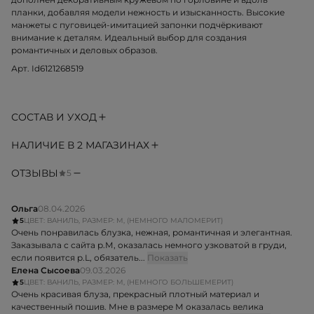
планки, добавляя модели нежность и изысканность. Высокие
манжеты с пуговицей-имитацией запонки подчёркивают
внимание к деталям. Идеальный выбор для создания
романтичных и деловых образов.
Арт. Id6121268519
СОСТАВ И УХОД
НАЛИЧИЕ В 2 МАГАЗИНАХ
ОТЗЫВЫ
5
Ольга
08.04.2026
5
ЦВЕТ: ВАНИЛЬ, РАЗМЕР: M, (НЕМНОГО МАЛОМЕРИТ)
Очень понравилась блузка, нежная, романтичная и элегантная.
Заказывала с сайта р.М, оказалась немного узковатой в груди,
если появится р.L, обязатель...
Показать
Елена Сысоева
09.03.2026
5
ЦВЕТ: ВАНИЛЬ, РАЗМЕР: M, (НЕМНОГО БОЛЬШЕМЕРИТ)
Очень красивая блуза, прекрасный плотный материал и
качественный пошив. Мне в размере М оказалась велика