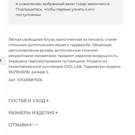
К сожалению, выбранный вами товар закончился.
Подпишитесь, чтобы первым узнать о его
поступлении.
Легкая свободная блуза, выполненная из тенсела, станет
стильным дополнением вашего гардероба. Объемные
цельнокройные рукава, дополненные тонкими
аккуратными манжетами, придают изделию воздушность.
З
Украшена перламутровыми пуговицами. Модель из
лимитированной коллекции IDOL LAB. Параметры модели:
182/90/61/92, размер S.
Арт. ID5261687506
СОСТАВ И УХОД
РАЗМЕРЫ ИЗДЕЛИЯ
ОТЗЫВЫ
5