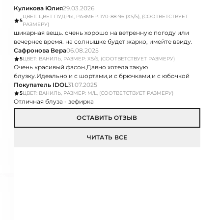
Куликова Юлия
29.03.2026
ЦВЕТ: ЦВЕТ ПУДРЫ, РАЗМЕР: 170-88-96 (XS/S), (СООТВЕТСТВУЕТ
5
РАЗМЕРУ)
шикарная вещь. очень хорошо на ветренную погоду или
вечернее время. на солнышке будет жарко, имейте ввиду.
Сафронова Вера
06.08.2025
5
ЦВЕТ: ВАНИЛЬ, РАЗМЕР: XS/S, (СООТВЕТСТВУЕТ РАЗМЕРУ)
Очень красивый фасон.Давно хотела такую
блузку.Идеально и с шортами,и с брючками,и с юбочкой
Покупатель IDOL
31.07.2025
5
ЦВЕТ: ВАНИЛЬ, РАЗМЕР: M/L, (СООТВЕТСТВУЕТ РАЗМЕРУ)
Отличная блуза - зефирка
ОСТАВИТЬ ОТЗЫВ
ЧИТАТЬ ВСЕ