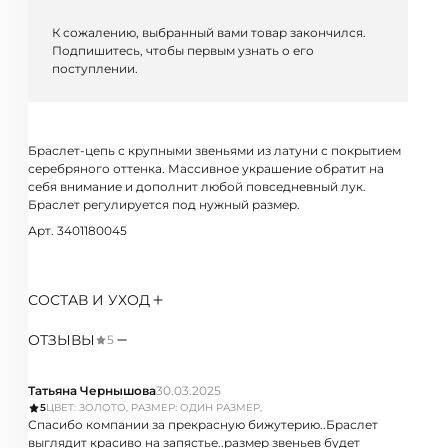
К сожалению, выбранный вами товар закончился.
Подпишитесь, чтобы первым узнать о его
поступлении.
Браслет-цепь с крупными звеньями из латуни с покрытием
серебряного оттенка. Массивное украшение обратит на
себя внимание и дополнит любой повседневный лук.
Браслет регулируется под нужный размер.
Арт. 3401180045
СОСТАВ И УХОД
ОТЗЫВЫ
5
Татьяна Чернышова
30.03.2025
5
ЦВЕТ: ЗОЛОТО, РАЗМЕР: ОДИН РАЗМЕР,
Спасибо компании за прекрасную бижутерию..Браслет
выглядит красиво на запястье..размер звеньев будет