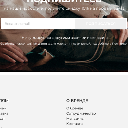
на наши новости и получите скидку 10% на первый заказ
ПОДПИСАТЬСЯ
*Не суммируется с другими акциями и скидками
обработку
персональных данных
для маркетинговых целей, подробнее в
Политике
ЛЯМ
О БРЕНДЕ
лием
О бренде
тавка
Сотрудничество
рат
Магазины
Контакты