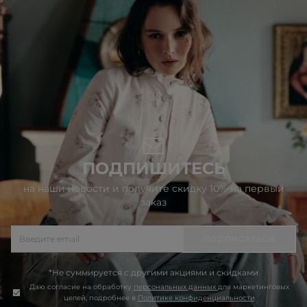
ПОДПИШИТЕСЬ
на наши новости и получите скидку 10% на первый
заказ
ПОДПИСАТЬСЯ
*Не суммируется с другими акциями и скидками
Даю согласие на обработку
персональных данных
для маркетинговых
целей, подробнее в
Политике конфиденциальности