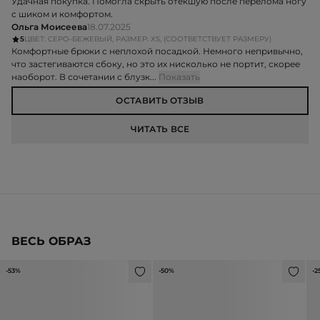
Удачная покупка. Помогла скрыть отекшую после перелома ногу
с шиком и комфортом.
Ольга Моисеева
18.07.2025
5
ЦВЕТ: СЕРО-БЕЖЕВЫЙ, РАЗМЕР: XS, (СООТВЕТСТВУЕТ РАЗМЕРУ)
Комфортные брюки с неплохой посадкой. Немного непривычно,
что застегиваются сбоку, но это их нисколько не портит, скорее
наоборот. В сочетании с блузк...
Показать
ОСТАВИТЬ ОТЗЫВ
ЧИТАТЬ ВСЕ
ВЕСЬ ОБРАЗ
-53%
-50%
-2