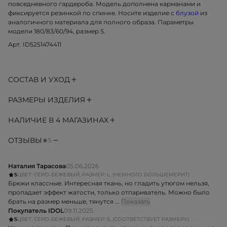
повседневного гардероба. Модель дополнена карманами и
фиксируется резинкой по спинке. Носите изделие с
блузой
из
аналогичного материала для полного образа. Параметры
модели 180/83/60/94, размер S.
Арт. ID5251474411
СОСТАВ И УХОД
РАЗМЕРЫ ИЗДЕЛИЯ
НАЛИЧИЕ В 4 МАГАЗИНАХ
ОТЗЫВЫ
5
Наталия Тарасова
05.06.2026
5
ЦВЕТ: СЕРО-БЕЖЕВЫЙ, РАЗМЕР: L, (НЕМНОГО БОЛЬШЕМЕРИТ)
Брюки классные. Интересная ткань, но гладить утюгом нельзя,
пропадает эффект жатости, только отпариватель. Можно было
брать на размер меньше, тянутся ...
Показать
Покупатель IDOL
09.11.2025
5
ЦВЕТ: СЕРО-БЕЖЕВЫЙ, РАЗМЕР: S, (СООТВЕТСТВУЕТ РАЗМЕРУ)