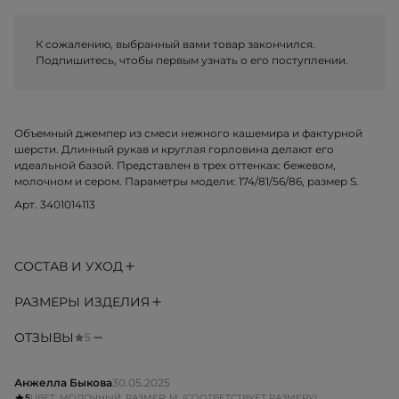
К сожалению, выбранный вами товар закончился.
Подпишитесь, чтобы первым узнать о его поступлении.
Объемный джемпер из смеси нежного кашемира и фактурной
шерсти. Длинный рукав и круглая горловина делают его
идеальной базой. Представлен в трех оттенках: бежевом,
молочном и сером. Параметры модели: 174/81/56/86, размер S.
Арт. 3401014113
СОСТАВ И УХОД
РАЗМЕРЫ ИЗДЕЛИЯ
ОТЗЫВЫ
5
Анжелла Быкова
30.05.2025
5
ЦВЕТ: МОЛОЧНЫЙ, РАЗМЕР: M, (СООТВЕТСТВУЕТ РАЗМЕРУ)