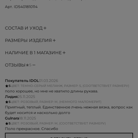
Арт. ID5401810114
СОСТАВ И УХОД
РАЗМЕРЫ ИЗДЕЛИЯ
НАЛИЧИЕ В 1 МАГАЗИНЕ
ОТЗЫВЫ
5
Покупатель IDOL
01.03.2026
5
ЦВЕТ: ТЕМНО-СЕРЫЙ МЕЛАНЖ, РАЗМЕР: S, (СООТВЕТСТВУЕТ РАЗМЕРУ)
поло хорошее, но мне не хватило длины рукава.
Лидия
25.11.2025
5
ЦВЕТ: РОЗОВЫЙ, РАЗМЕР: M, (НЕМНОГО МАЛОМЕРИТ)
Приятный, теплый. Единственное лчень нежная вязка, вопрос как
будет носится и насколько долго
Gulnara
18.11.2025
5
ЦВЕТ: РОЗОВЫЙ, РАЗМЕР: M, (СООТВЕТСТВУЕТ РАЗМЕРУ)
Поло прекрасное. Спасибо