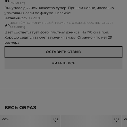
5
РАЗМЕРУ)
Выкупила джинсы. качество супер. Пришли новые, идеально
упакованы. сели по фигуре. Спасибо!
Наталия С
25.03.2026
ЦВЕТ: ТЁМНО-КОРИЧНЕВЫЙ, РАЗМЕР: L(W30/L32), (СООТВЕТСТВУЕТ
5
РАЗМЕРУ)
Цвет соответствует фото, плотная джинса. На 170 см в пол.
Хорошо садятся за счет заужения внизу. Странно, что нет 29
размера
ОСТАВИТЬ ОТЗЫВ
ЧИТАТЬ ВСЕ
ВЕСЬ ОБРАЗ
-56%
-5