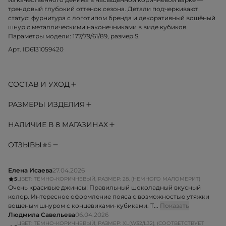
трендовый глубокий оттенок сезона. Детали подчеркивают
статус: фурнитура с логотипом бренда и декоративный вощёный
шнур с металлическими наконечниками в виде кубиков.
Параметры модели: 177/79/61/89, размер S.
Арт. ID6131059420
СОСТАВ И УХОД
РАЗМЕРЫ ИЗДЕЛИЯ
НАЛИЧИЕ В 8 МАГАЗИНАХ
ОТЗЫВЫ
5
Елена Исаева
27.04.2026
5
ЦВЕТ: ТЁМНО-КОРИЧНЕВЫЙ, РАЗМЕР: 28, (НЕМНОГО МАЛОМЕРИТ)
Очень красивые джинсы! Правильный шоколадный вкусный
колор. Интересное оформление пояса с возможностью утяжки
вощеным шнуром с концевиками-кубиками. Т...
Показать
Людмила Савельева
06.04.2026
ЦВЕТ: ТЁМНО-КОРИЧНЕВЫЙ, РАЗМЕР: XL(W32/L32), (СООТВЕТСТВУЕТ