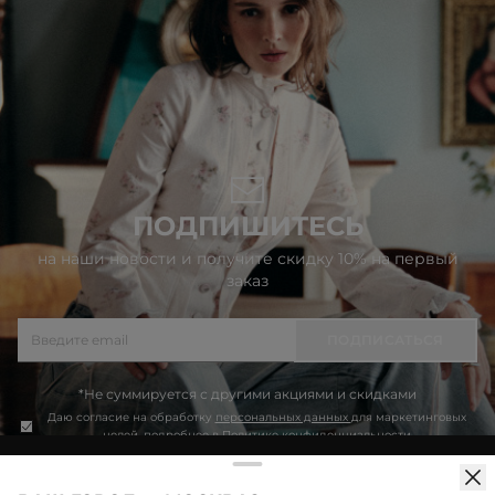
ПОДПИШИТЕСЬ
на наши новости и получите скидку 10% на первый
заказ
ПОДПИСАТЬСЯ
*Не суммируется с другими акциями и скидками
Даю согласие на обработку
персональных данных
для маркетинговых
целей, подробнее в
Политике конфиденциальности
Продолжая использовать сайт idol.ru, вы соглашаетесь на
использование файлов cookie. Более подробную информацию