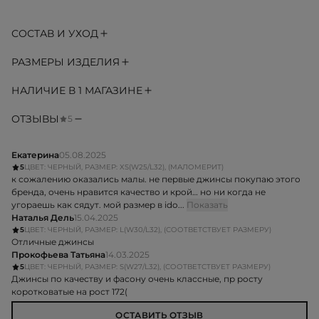
СОСТАВ И УХОД
РАЗМЕРЫ ИЗДЕЛИЯ
НАЛИЧИЕ В 1 МАГАЗИНЕ
ОТЗЫВЫ
5
Екатерина
05.08.2025
5
ЦВЕТ: ЧЕРНЫЙ, РАЗМЕР: XS(W25/L32), (МАЛОМЕРИТ)
к сожалению оказались малы. не первые джинсы покупаю этого
бренда, очень нравится качество и крой… но ни когда не
угораешь как сядут. мой размер в ido...
Показать
Наталья Дель
15.04.2025
5
ЦВЕТ: ЧЕРНЫЙ, РАЗМЕР: L(W30/L32), (СООТВЕТСТВУЕТ РАЗМЕРУ)
Отличные джинсы
Прокофьева Татьяна
14.03.2025
5
ЦВЕТ: ЧЕРНЫЙ, РАЗМЕР: S(W27/L32), (СООТВЕТСТВУЕТ РАЗМЕРУ)
Джинсы по качеству и фасону очень классные, пр росту
коротковатые на рост 172(
ОСТАВИТЬ ОТЗЫВ