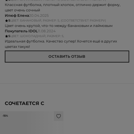
Классная футболка, плотный хлопок, отлично держит форму,
цвет очень сочный
Илюф Елена
20.04.2025
5
ЦВЕТ: БАНАНОВЫЙ, РАЗМЕР: S, (СООТВЕТСТВУЕТ РАЗМЕРУ)
Цвет очень крутой, что-то между банановым и лаймовым
Покупатель IDOL
11.08.2024
5
ЦВЕТ: ШОКОЛАДНЫЙ, РАЗМЕР: S,
Идеальная футболка. Качество супер! Хочется ещё в других
цветах такую!
ОСТАВИТЬ ОТЗЫВ
СОЧЕТАЕТСЯ С
-15%