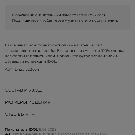
К сожалению, выбранный вами товар закончился.
Подпишитесь, чтобы первым узнать о его поступлении.
Лаконичная однотонная футболка – настоящий хит
повседневного гардероба. Выполнена из мягкого 100% хлопка.
Комфортный прямой крой. Дополните футболку денимом и
обувью из коллекции IDOL.
Арт. ID4251503604
СОСТАВ И УХОД
РАЗМЕРЫ ИЗДЕЛИЯ
ОТЗЫВЫ
5
Покупатель IDOL
15.05.2025
5
ЦВЕТ: БАНАНОВЫЙ, РАЗМЕР: S, (СООТВЕТСТВУЕТ РАЗМЕРУ)