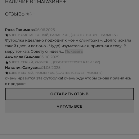
НАЛИЧИЕ В 1 МАГАЗИНЕ
ОТЗЫВЫ
5
Роза Галимова
06.06.2025
5
ЦВЕТ: ФИСТАШКОВЫЙ, РАЗМЕР: XL, (СООТВЕТСТВУЕТ РАЗМЕРУ)
Футболка идеально подходит к моим слингбэкам. Долго искала
такой цвет, и вот оно - Чудо) изумительная, приятная к телу. В
меру тонкая. Советую, идеал...
Показать
Анжелла Быкова
03.06.2025
5
ЦВЕТ: СЕРЫЙ, РАЗМЕР: L, (СООТВЕТСТВУЕТ РАЗМЕРУ)
Наталия Самусева
21.05.2025
5
ЦВЕТ: БЕЛЫЙ, РАЗМЕР: XS, (СООТВЕТСТВУЕТ РАЗМЕРУ)
очень нравится эта футболка! очень жду чтобы снова появились
в продаже!
ОСТАВИТЬ ОТЗЫВ
ЧИТАТЬ ВСЕ