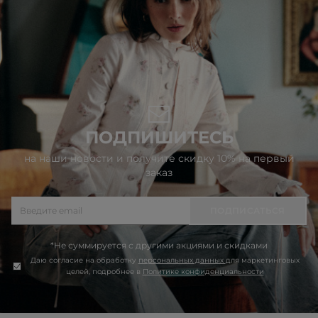
ПОДПИШИТЕСЬ
на наши новости и получите скидку 10% на первый
заказ
ПОДПИСАТЬСЯ
*Не суммируется с другими акциями и скидками
Даю согласие на обработку
персональных данных
для маркетинговых
целей, подробнее в
Политике конфиденциальности