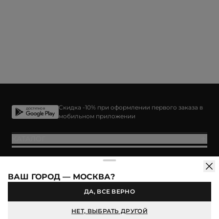
Скидка -10% при оформлении первого заказа в
мобильном приложении
КАТАЛОГ
ПОКУПАТЕЛЯМ
Продолжая использовать сайт idol.ru, вы соглашаетесь на
О БРЕНДЕ
использование файлов cookie. Более подробную информацию
ВАШ ГОРОД — МОСКВА?
можно найти в
Политике конфиденциальности
.
ХОРОШО
ДА, ВСЕ ВЕРНО
НЕТ, ВЫБРАТЬ ДРУГОЙ
© IDOL, 2026