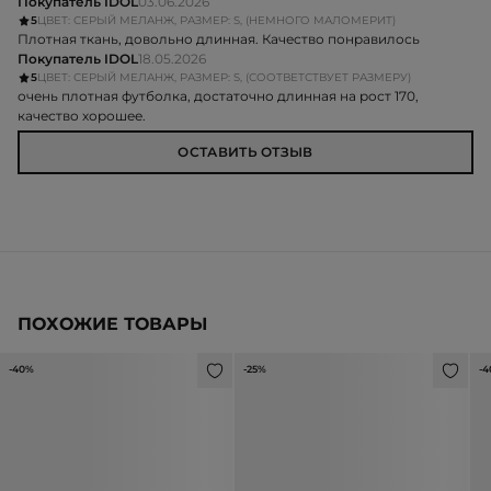
Покупатель IDOL
03.06.2026
5
ЦВЕТ: СЕРЫЙ МЕЛАНЖ, РАЗМЕР: S, (НЕМНОГО МАЛОМЕРИТ)
Плотная ткань, довольно длинная. Качество понравилось
Покупатель IDOL
18.05.2026
5
ЦВЕТ: СЕРЫЙ МЕЛАНЖ, РАЗМЕР: S, (СООТВЕТСТВУЕТ РАЗМЕРУ)
очень плотная футболка, достаточно длинная на рост 170,
качество хорошее.
ОСТАВИТЬ ОТЗЫВ
ПОХОЖИЕ ТОВАРЫ
-40%
-25%
-