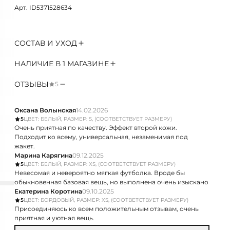
Арт. ID5371528634
СОСТАВ И УХОД
НАЛИЧИЕ В 1 МАГАЗИНЕ
ОТЗЫВЫ
5
Оксана Волынская
14.02.2026
5
ЦВЕТ: БЕЛЫЙ, РАЗМЕР: S, (СООТВЕТСТВУЕТ РАЗМЕРУ)
Очень приятная по качеству. Эффект второй кожи.
Подходит ко всему, универсальная, незаменимая под
жакет.
Марина Карягина
09.12.2025
5
ЦВЕТ: БЕЛЫЙ, РАЗМЕР: XS, (СООТВЕТСТВУЕТ РАЗМЕРУ)
Невесомая и невероятно мягкая футболка. Вроде бы
обыкновенная базовая вещь, но выполнена очень изыскано
Екатерина Коротина
09.10.2025
5
ЦВЕТ: БОРДОВЫЙ, РАЗМЕР: XS, (СООТВЕТСТВУЕТ РАЗМЕРУ)
Присоединяюсь ко всем положительным отзывам, очень
приятная и уютная вещь.