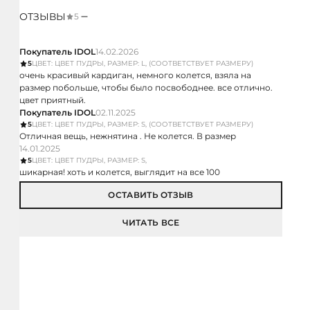
ОТЗЫВЫ
5
Покупатель IDOL
14.02.2026
5
ЦВЕТ: ЦВЕТ ПУДРЫ, РАЗМЕР: L, (СООТВЕТСТВУЕТ РАЗМЕРУ)
очень красивый кардиган, немного колется, взяла на
размер побольше, чтобы было посвободнее. все отлично.
цвет приятный.
Покупатель IDOL
02.11.2025
5
ЦВЕТ: ЦВЕТ ПУДРЫ, РАЗМЕР: S, (СООТВЕТСТВУЕТ РАЗМЕРУ)
Отличная вещь, нежнятина . Не колется. В размер
14.01.2025
5
ЦВЕТ: ЦВЕТ ПУДРЫ, РАЗМЕР: S,
шикарная! хоть и колется, выглядит на все 100
ОСТАВИТЬ ОТЗЫВ
ЧИТАТЬ ВСЕ