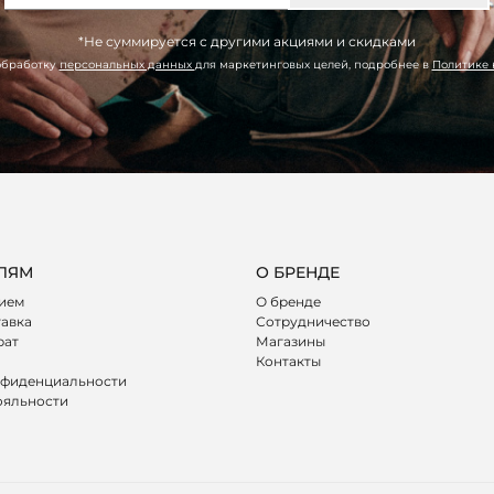
*Не суммируется с другими акциями и скидками
обработку
персональных данных
для маркетинговых целей, подробнее в
Политике
ЛЯМ
О БРЕНДЕ
лием
О бренде
тавка
Сотрудничество
рат
Магазины
Контакты
нфиденциальности
ояльности