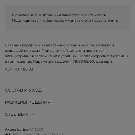
К сожалению, выбранный вами товар закончился.
Подпишитесь, чтобы первым узнать о его поступлении.
Вязаный кардиган из эластичной ткани на основе легкой
дышащей вискозы. Приталенный силуэт и акцентная
ассиметричная застежка на пуговицы. Перламутровые пуговицы
в тон изделия. Параметры модели: 178/83/65/90, размер S.
Арт. 4131486103
СОСТАВ И УХОД
РАЗМЕРЫ ИЗДЕЛИЯ
ОТЗЫВЫ
5
Axana Larinа
07.11.2024
5
ЦВЕТ: ШОКОЛАДНЫЙ, РАЗМЕР: S,