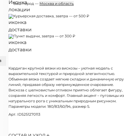
Ваш город —
Москва и область
Курьерская доставка, завтра — от 500 ₽
Пункт выдачи, завтра — от 300 ₽
З
Кардиган крупной вязки из вискозы – уютная модель с
выразительной текстурой и природной элегантностью.
Объемная вязка создает мягкие складки и динамичную игру
линий, придавая образу непринужденное очарование.
Вискоза с шелковистым отливом приятно облегает фигуру,
сохраняя легкость и комфорт. Главный акцент – пуговицы из
натурального рога с уникальным природным рисунком.
Параметры модели: 180/83/60/94, размер S.
Арт. ID5251270113
СОСТАВ И УХОД