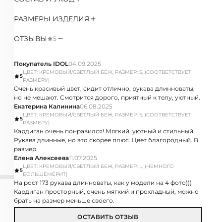
РАЗМЕРЫ ИЗДЕЛИЯ
ОТЗЫВЫ
5
Покупатель IDOL
04.09.2025
ЦВЕТ: КРЕМОВЫЙ/СВЕТЛЫЙ БЕЖ, РАЗМЕР: S, (СООТВЕТСТВУЕТ
5
РАЗМЕРУ)
Очень красивый цвет, сидит отлично, рукава длинноваты,
но не мешают. Смотрится дорого, приятный к телу, уютный.
Екатерина Калинина
06.08.2025
ЦВЕТ: КРЕМОВЫЙ/СВЕТЛЫЙ БЕЖ, РАЗМЕР: S, (СООТВЕТСТВУЕТ
5
РАЗМЕРУ)
Кардиган очень понравился! Мягкий, уютный и стильный.
Рукава длинные, но это скорее плюс. Цвет благородный. В
размер.
Елена Алексеева
11.07.2025
ЦВЕТ: КРЕМОВЫЙ/СВЕТЛЫЙ БЕЖ, РАЗМЕР: L, (НЕМНОГО
5
БОЛЬШЕМЕРИТ)
На рост 173 рукава длинноваты, как у модели на 4 фото)))
Кардиган просторный, очень мягкий и прохладный, можно
брать на размер меньше своего.
ОСТАВИТЬ ОТЗЫВ