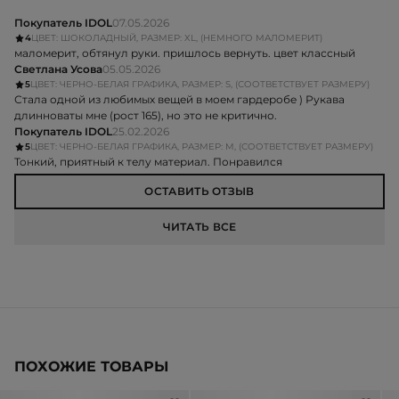
Покупатель IDOL
07.05.2026
4
ЦВЕТ: ШОКОЛАДНЫЙ, РАЗМЕР: XL, (НЕМНОГО МАЛОМЕРИТ)
маломерит, обтянул руки. пришлось вернуть. цвет классный
Светлана Усова
05.05.2026
5
ЦВЕТ: ЧЕРНО-БЕЛАЯ ГРАФИКА, РАЗМЕР: S, (СООТВЕТСТВУЕТ РАЗМЕРУ)
Стала одной из любимых вещей в моем гардеробе ) Рукава
длинноваты мне (рост 165), но это не критично.
Покупатель IDOL
25.02.2026
5
ЦВЕТ: ЧЕРНО-БЕЛАЯ ГРАФИКА, РАЗМЕР: M, (СООТВЕТСТВУЕТ РАЗМЕРУ)
Тонкий, приятный к телу материал. Понравился
ОСТАВИТЬ ОТЗЫВ
ЧИТАТЬ ВСЕ
ПОХОЖИЕ ТОВАРЫ