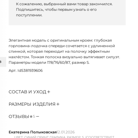
К сожалению, выбранный вами товар закончился.
Подпишитесь, чтобы первым узнать о его
поступлении.
Элегантная модель с оригинальным кроем: глубокая
горловина-лодочка спереди сочетается с удлиненной
спинкой, которая переходит на полочку эффектным
нахлёстом. Тонкая полоска визуально вытягивает силуэт.
З
Параметры модели 178/76/60/87, размер S.
Арт. Id5381939606
СОСТАВ И УХОД
РАЗМЕРЫ ИЗДЕЛИЯ
ОТЗЫВЫ
5
Екатерина Полыковская
12.01.2026
ЦВЕТ: СИНИЙ ПРИНТ ГРАФИКА, РАЗМЕР: S, (СООТВЕТСТВУЕТ