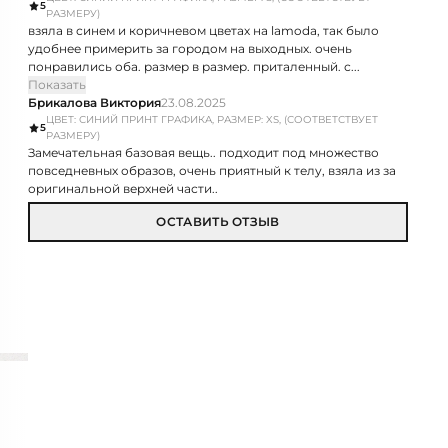
5
РАЗМЕРУ)
взяла в синем и коричневом цветах на lamoda, так было
удобнее примерить за городом на выходных. очень
понравились оба. размер в размер. приталенный. с...
Показать
Брикалова Виктория
23.08.2025
ЦВЕТ: СИНИЙ ПРИНТ ГРАФИКА, РАЗМЕР: XS, (СООТВЕТСТВУЕТ
5
РАЗМЕРУ)
Замечательная базовая вещь.. подходит под множество
повседневных образов, очень приятный к телу, взяла из за
оригинальной верхней части..
ОСТАВИТЬ ОТЗЫВ