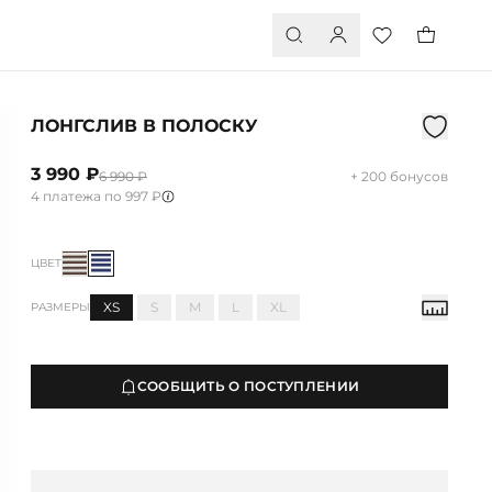
ЛОНГСЛИВ В ПОЛОСКУ
3 990 ₽
6 990 ₽
+ 200 бонусов
4 платежа по 997 ₽
ЦВЕТ
XS
S
M
L
XL
РАЗМЕРЫ
СООБЩИТЬ О ПОСТУПЛЕНИИ