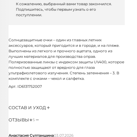
К сожалению, выбранный вами товар закончился.
Подпишитесь, чтобы первым узнать о его
поступлении.
Солнцезащитные очки – один из главных летних
аксессуаров, который пригодится и в городе, и на пляже.
Выполнены из легкого и прочного ацетата, одного из
лучших материалов для производства оправ.
Поляризованные линзы с индексом защиты UV400, которое
полностью защищают от вредного для глаза
ультрафиолетового излучения. Степень затемнения – 3. В
комплекте с очками – чехол и салфетка.
Арт. ID6131752007
СОСТАВ И УХОД
ОТЗЫВЫ
5
Анастасия Султаншина
03.07.2026