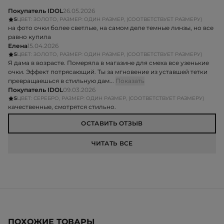
Покупатель IDOL
26.05.2026
5
ЦВЕТ: ЗОЛОТО, РАЗМЕР: ОДИН РАЗМЕР, (СООТВЕТСТВУЕТ РАЗМЕРУ)
на фото очки более светлые, на самом деле темные линзы, но все
равно купила
Елена
15.04.2026
5
ЦВЕТ: ЗОЛОТО, РАЗМЕР: ОДИН РАЗМЕР, (СООТВЕТСТВУЕТ РАЗМЕРУ)
Я дама в возрасте. Померяла в магазине для смеха все узенькие
очки. Эффект потрясающий. Ты за мгновение из уставшей тетки
превращаешься в стильную дам...
Показать
Покупатель IDOL
09.03.2026
5
ЦВЕТ: СЕРЕБРО, РАЗМЕР: ОДИН РАЗМЕР, (СООТВЕТСТВУЕТ РАЗМЕРУ)
качественные, смотрятся стильно.
ОСТАВИТЬ ОТЗЫВ
ЧИТАТЬ ВСЕ
ПОХОЖИЕ ТОВАРЫ