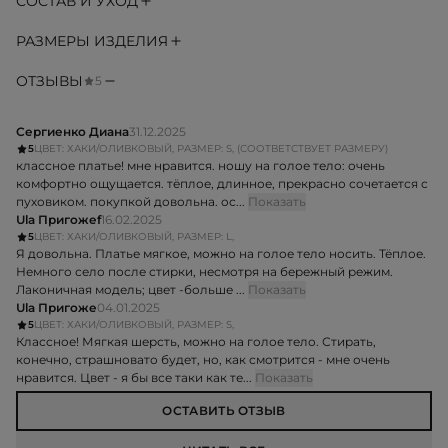
СОСТАВ И УХОД
РАЗМЕРЫ ИЗДЕЛИЯ
ОТЗЫВЫ
5
Сергиенко Диана
31.12.2025
5
ЦВЕТ: ХАКИ/ОЛИВКОВЫЙ, РАЗМЕР: S, (СООТВЕТСТВУЕТ РАЗМЕРУ)
классное платье! мне нравится. ношу на голое тело: очень
комфортно ощущается. тёплое, длинное, прекрасно сочетается с
пуховиком. покупкой довольна. ос...
Показать
Ula Пригожеf
16.02.2025
5
ЦВЕТ: ХАКИ/ОЛИВКОВЫЙ, РАЗМЕР: L,
Я довольна. Платье мягкое, можно на голое тело носить. Тёплое.
Немного село после стирки, несмотря на бережный режим.
Лаконичная модель; цвет -больше ...
Показать
Ula Пригоже
04.01.2025
5
ЦВЕТ: ХАКИ/ОЛИВКОВЫЙ, РАЗМЕР: S,
Классное! Мягкая шерсть, можно на голое тело. Стирать,
конечно, страшновато будет, но, как смотрится - мне очень
нравится. Цвет - я бы все таки как те...
Показать
ОСТАВИТЬ ОТЗЫВ