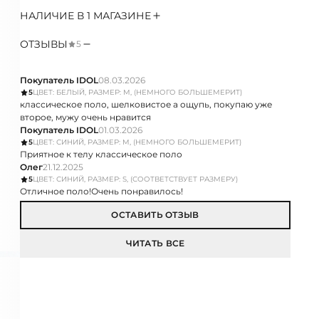
НАЛИЧИЕ В 1 МАГАЗИНЕ
ОТЗЫВЫ
5
Покупатель IDOL
08.03.2026
5
ЦВЕТ: БЕЛЫЙ, РАЗМЕР: M, (НЕМНОГО БОЛЬШЕМЕРИТ)
классическое поло, шелковистое а ощупь, покупаю уже
второе, мужу очень нравится
Покупатель IDOL
01.03.2026
5
ЦВЕТ: СИНИЙ, РАЗМЕР: M, (НЕМНОГО БОЛЬШЕМЕРИТ)
Приятное к телу классическое поло
Олег
21.12.2025
5
ЦВЕТ: СИНИЙ, РАЗМЕР: S, (СООТВЕТСТВУЕТ РАЗМЕРУ)
Отличное поло!Очень понравилось!
ОСТАВИТЬ ОТЗЫВ
ЧИТАТЬ ВСЕ