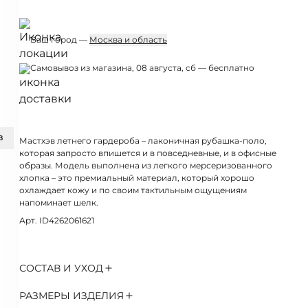
Ваш город —
Москва и область
Самовывоз из магазина, 08 августа, сб — бесплатно
З
Мастхэв летнего гардероба – лаконичная рубашка-поло,
которая запросто впишется и в повседневные, и в офисные
образы. Модель выполнена из легкого мерсеризованного
хлопка – это премиальный материал, который хорошо
охлаждает кожу и по своим тактильным ощущениям
напоминает шелк.
Арт. ID4262061621
СОСТАВ И УХОД
РАЗМЕРЫ ИЗДЕЛИЯ