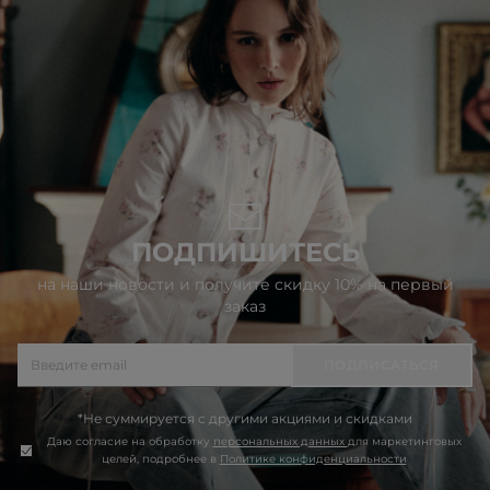
ПОДПИШИТЕСЬ
на наши новости и получите скидку 10% на первый
заказ
ПОДПИСАТЬСЯ
*Не суммируется с другими акциями и скидками
Даю согласие на обработку
персональных данных
для маркетинговых
целей, подробнее в
Политике конфиденциальности