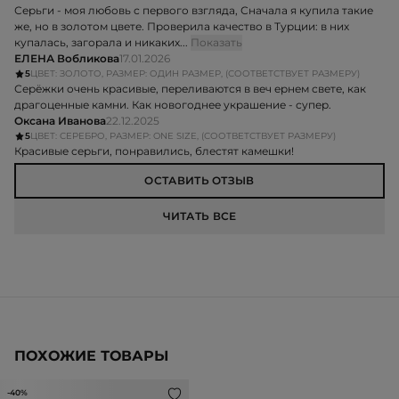
Серьги - моя любовь с первого взгляда, Сначала я купила такие
же, но в золотом цвете. Проверила качество в Турции: в них
купалась, загорала и никаких...
Показать
ЕЛЕНА Вобликова
17.01.2026
5
ЦВЕТ: ЗОЛОТО, РАЗМЕР: ОДИН РАЗМЕР, (СООТВЕТСТВУЕТ РАЗМЕРУ)
Серёжки очень красивые, переливаются в веч ернем свете, как
драгоценные камни. Как новогоднее украшение - супер.
Оксана Иванова
22.12.2025
5
ЦВЕТ: СЕРЕБРО, РАЗМЕР: ONE SIZE, (СООТВЕТСТВУЕТ РАЗМЕРУ)
Красивые серьги, понравились, блестят камешки!
ОСТАВИТЬ ОТЗЫВ
ЧИТАТЬ ВСЕ
ПОХОЖИЕ ТОВАРЫ
-40%