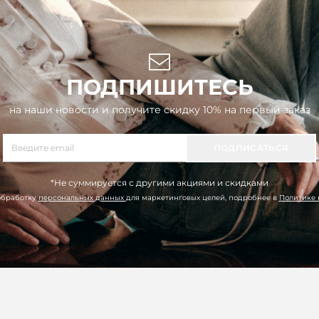
ПОДПИШИТЕСЬ
на наши новости и получите скидку 10% на первый заказ
ПОДПИСАТЬСЯ
*Не суммируется с другими акциями и скидками
обработку
персональных данных
для маркетинговых целей, подробнее в
Политике