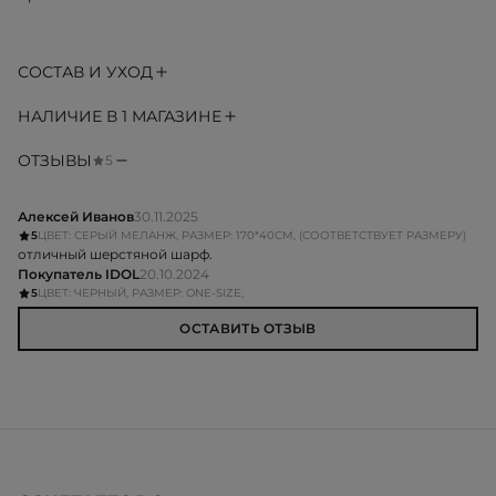
СОСТАВ И УХОД
НАЛИЧИЕ В 1 МАГАЗИНЕ
ОТЗЫВЫ
5
Алексей Иванов
30.11.2025
5
ЦВЕТ: СЕРЫЙ МЕЛАНЖ, РАЗМЕР: 170*40СМ, (СООТВЕТСТВУЕТ РАЗМЕРУ)
отличный шерстяной шарф.
Покупатель IDOL
20.10.2024
5
ЦВЕТ: ЧЕРНЫЙ, РАЗМЕР: ONE-SIZE,
ОСТАВИТЬ ОТЗЫВ