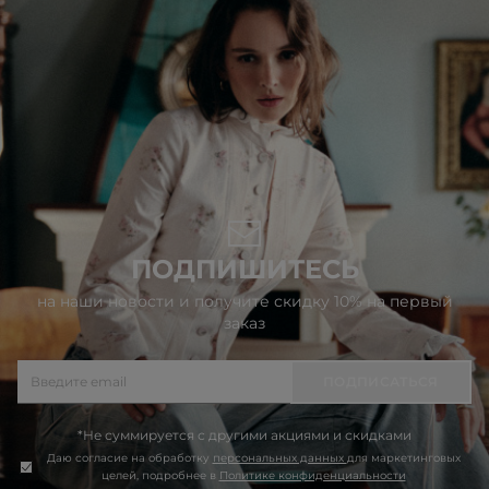
ПОДПИШИТЕСЬ
на наши новости и получите скидку 10% на первый
заказ
ПОДПИСАТЬСЯ
*Не суммируется с другими акциями и скидками
Даю согласие на обработку
персональных данных
для маркетинговых
целей, подробнее в
Политике конфиденциальности