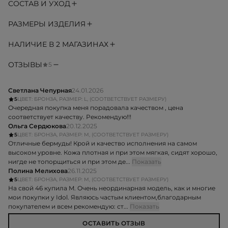
СОСТАВ И УХОД
РАЗМЕРЫ ИЗДЕЛИЯ
НАЛИЧИЕ В 2 МАГАЗИНАХ
ОТЗЫВЫ
5
Светлана Чепурная
24.01.2026
5
ЦВЕТ: БРОНЗА, РАЗМЕР: L, (СООТВЕТСТВУЕТ РАЗМЕРУ)
Очередная покупка меня порадовала качеством , цена
соответствует качеству. Рекомендую!!!
Ольга Сердюкова
20.12.2025
5
ЦВЕТ: БРОНЗА, РАЗМЕР: M, (СООТВЕТСТВУЕТ РАЗМЕРУ)
Отличные бермуды! Крой и качество исполнения на самом
высоком уровне. Кожа плотная и при этом мягкая, сидят хорошо,
нигде не топорщиться и при этом де...
Показать
Полина Мелихова
26.11.2025
5
ЦВЕТ: БРОНЗА, РАЗМЕР: M, (СООТВЕТСТВУЕТ РАЗМЕРУ)
На свой 46 купила M. Очень неординарная модель, как и многие
мои покупки у Idol. Являюсь частым клиентом,благодарным
покупателем и всем рекомендую: ст...
Показать
ОСТАВИТЬ ОТЗЫВ