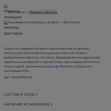
Ваш город —
Москва и область
Самовывоз из магазина, сегодня — бесплатно
Шорты со средней посадкой, выполненные из денима
плотностью 14.6 унций в актуальной светлой стирке с
добавлением желтого пигмента. Брендированная фурнитура,
принты на внутренней стороне пояса, где указаны плотность
ткани и крой. Дополните шорты
футболкой
и
обувью
из
коллекции IDOL.
Арт. ID4252782412
СОСТАВ И УХОД
НАЛИЧИЕ В 1 МАГАЗИНЕ