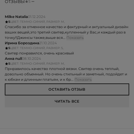
ОТЗЫВЫ
5
Milke Natalia
01.12.2024
5
ЦВЕТ: ТЕМНО-СИНИЙ, РАЗМЕР: M,
Спасибо за отменное качество и фактурный и актуальный дизайн
ваших вещей,это третий свитер,купленный у Вас,и каждый раз в
точку!!Джинсы также,выше вся...
Показать
Ирина Бороздина
21.10.2024
5
ЦВЕТ: ТЕМНО-СИНИЙ, РАЗМЕР: S,
Свитер понравился, очень красивый
Анна null
08.10.2024
5
ЦВЕТ: ТЕМНО-СИНИЙ, РАЗМЕР: M,
Прнравилось качество плотной вязки. Свитер очень теплый,
довольно объемный. Но очень стильный и заметный, подойдет и
к юбкам и длинным платьям, и к бр...
Показать
ОСТАВИТЬ ОТЗЫВ
ЧИТАТЬ ВСЕ