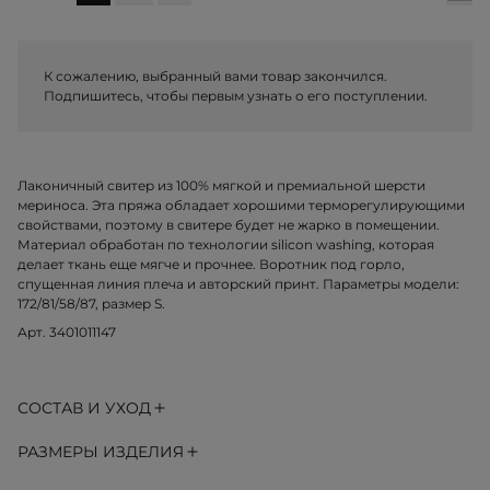
К сожалению, выбранный вами товар закончился.
Подпишитесь, чтобы первым узнать о его поступлении.
Лаконичный свитер из 100% мягкой и премиальной шерсти
мериноса. Эта пряжа обладает хорошими терморегулирующими
свойствами, поэтому в свитере будет не жарко в помещении.
Материал обработан по технологии silicon washing, которая
делает ткань еще мягче и прочнее. Воротник под горло,
спущенная линия плеча и авторский принт. Параметры модели:
172/81/58/87, размер S.
Арт. 3401011147
СОСТАВ И УХОД
РАЗМЕРЫ ИЗДЕЛИЯ