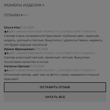
РАЗМЕРЫ ИЗДЕЛИЯ
ОТЗЫВЫ
5
Ольга Мас
31.12.2025
5
ЦВЕТ: ХАКИ/ОЛИВКОВЫЙ, РАЗМЕР: M, (СООТВЕТСТВУЕТ РАЗМЕРУ)
Свитер очень понравился! Красивый глубокий цвет, хорошая
модель, уютный и теплый. Выкупила с удовольствием, надеюсь,
что будет хорошо носиться!
Ирина Францкевич
27.11.2025
5
ЦВЕТ: ХАКИ/ОЛИВКОВЫЙ, РАЗМЕР: S, (СООТВЕТСТВУЕТ РАЗМЕРУ)
Свитер классный! мягкий, приятный, теплый. Выкуплен.
посмотрим качество в носке.
Наталья Орлова
25.10.2025
5
ЦВЕТ: ХАКИ/ОЛИВКОВЫЙ, РАЗМЕР: L, (СООТВЕТСТВУЕТ РАЗМЕРУ)
Отличный свитер, цвет как на фото ) сразу нарядила и пошла!
Красиво!!
ОСТАВИТЬ ОТЗЫВ
ЧИТАТЬ ВСЕ