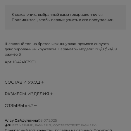
К сожалению, выбранный вами товар закончился.
Подпишитесь, чтобы первым узнать о его поступлении.
Шёлковый топ на бретельках-шнурках, прямого силуэта,
декорированный кружевом. Параметры модели: 172/87/58/89,
размер S.
Арт. ID4241639511
СОСТАВ И УХОД
РАЗМЕРЫ ИЗДЕЛИЯ
ОТЗЫВЫ
4.7
Алсу Сайфуллина
08.07.2025
5
ЦВЕТ: ЧЕРНЫЙ, РАЗМЕР: S, (СООТВЕТСТВУЕТ РАЗМЕРУ)
Прекрасный топ, качество, посадка на отлично. Покупкой