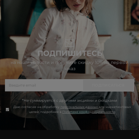
ПОДПИШИТЕСЬ
на наши новости и получите скидку 10% на первый
заказ
ПОДПИСАТЬСЯ
*Не суммируется с другими акциями и скидками
Даю согласие на обработку
персональных данных
для маркетинговых
целей, подробнее в
Политике конфиденциальности