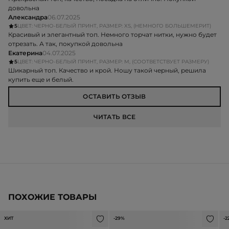
довольна
Александра
06.07.2025
5
ЦВЕТ: ЧЕРНО-БЕЛЫЙ ПРИНТ, РАЗМЕР: XS, (НЕМНОГО БОЛЬШЕМЕРИТ)
Красивый и элегантный топ. Немного торчат нитки, нужно будет
отрезать. А так, покупкой довольна
Екатерина
04.07.2025
5
ЦВЕТ: ЧЕРНО-БЕЛЫЙ ПРИНТ, РАЗМЕР: M, (СООТВЕТСТВУЕТ РАЗМЕРУ)
Шикарный топ. Качество и крой. Ношу такой черный, решила
купить еще и белый.
ОСТАВИТЬ ОТЗЫВ
ЧИТАТЬ ВСЕ
ПОХОЖИЕ ТОВАРЫ
ХИТ
-29%
-2