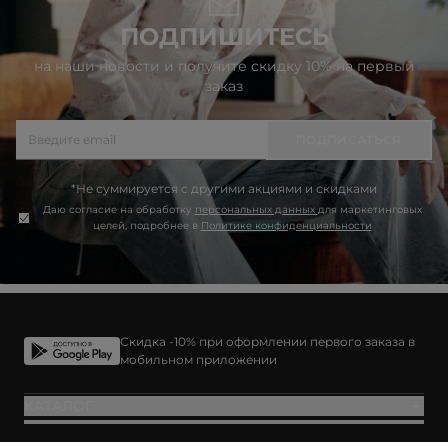
ПОДПИШИТЕСЬ
на наши новости и получите скидку 10% на первый
заказ
ПОДПИСАТЬСЯ
*Не суммируется с другими акциями и скидками
Даю согласие на обработку
персональных данных
для маркетинговых
целей, подробнее в
Политике конфиденциальности
Скидка -10% при оформлении первого заказа в
мобильном приложении
КАТАЛОГ
ПОКУПАТЕЛЯМ