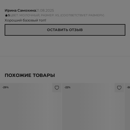
Ирина Самохина
21.08.2025
5
ЦВЕТ: МОЛОЧНЫЙ, РАЗМЕР: XS, (СООТВЕТСТВУЕТ РАЗМЕРУ)
Хороший базовый топ!
ОСТАВИТЬ ОТЗЫВ
ПОХОЖИЕ ТОВАРЫ
-29%
-22%
-5