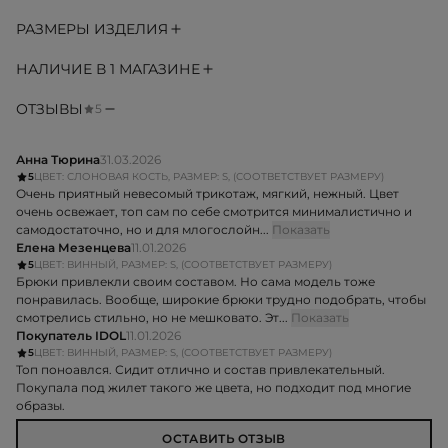
РАЗМЕРЫ ИЗДЕЛИЯ
НАЛИЧИЕ В 1 МАГАЗИНЕ
ОТЗЫВЫ
5
Анна Тюрина
31.03.2026
5
ЦВЕТ: СЛОНОВАЯ КОСТЬ, РАЗМЕР: S, (СООТВЕТСТВУЕТ РАЗМЕРУ)
Очень приятный невесомый трикотаж, мягкий, нежный. Цвет
очень освежает, топ сам по себе смотрится минималистично и
самодостаточно, но и для млогослойн...
Показать
Елена Мезенцева
11.01.2026
5
ЦВЕТ: ВИННЫЙ, РАЗМЕР: S, (СООТВЕТСТВУЕТ РАЗМЕРУ)
Брюки привлекли своим составом. Но сама модель тоже
понравилась. Вообще, широкие брюки трудно подобрать, чтобы
смотрелись стильно, но не мешковато. Эт...
Показать
Покупатель IDOL
11.01.2026
5
ЦВЕТ: ВИННЫЙ, РАЗМЕР: S, (СООТВЕТСТВУЕТ РАЗМЕРУ)
Топ поноавлся. Сидит отлично и состав привлекательный.
Покупала под жилет такого же цвета, но подходит под многие
образы.
ОСТАВИТЬ ОТЗЫВ