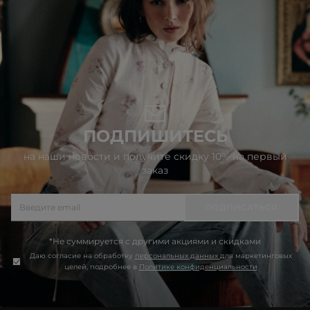
ПОДПИШИТЕСЬ
на наши новости и получите скидку 10% на первый
заказ
ПОДПИСАТЬСЯ
*Не суммируется с другими акциями и скидками
Даю согласие на обработку
персональных данных
для маркетинговых
целей, подробнее в
Политике конфиденциальности