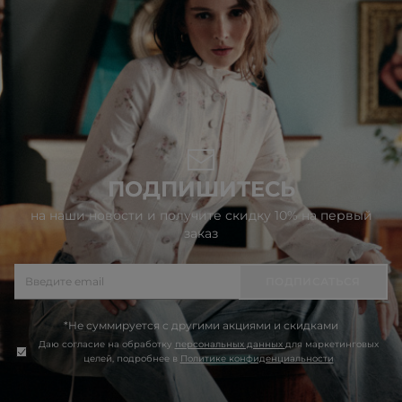
ПОДПИШИТЕСЬ
на наши новости и получите скидку 10% на первый
заказ
ПОДПИСАТЬСЯ
*Не суммируется с другими акциями и скидками
Даю согласие на обработку
персональных данных
для маркетинговых
целей, подробнее в
Политике конфиденциальности