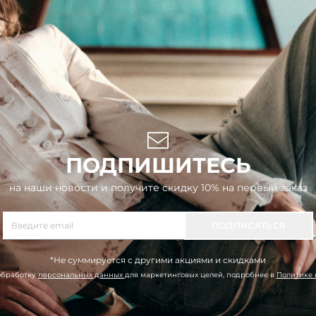
ПОДПИШИТЕСЬ
на наши новости и получите скидку 10% на первый заказ
ПОДПИСАТЬСЯ
*Не суммируется с другими акциями и скидками
обработку
персональных данных
для маркетинговых целей, подробнее в
Политике