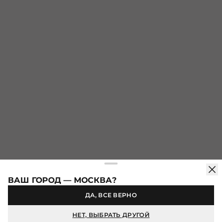
составы с шелковистой текстурой. Изделия отличаются ровной,
плотной вязкой и безупречной обработкой швов — это гарантия
долговечности и комфорта. Тактильно вещи ощущаются мягкими
и благородными, не теряют форму и сохраняют выразительность
фактуры. Купить вязаные пиджаки в интернет‑магазине
IDOL — значит выбрать вещь, в которой эстетика и качество
существуют на равных.
Скидка -10% при оформлении первого заказа в
мобильном приложении
КАТАЛОГ
ПОКУПАТЕЛЯМ
О БРЕНДЕ
ВАШ ГОРОД — МОСКВА?
ДА, ВСЕ ВЕРНО
Продолжая использовать сайт idol.ru, вы соглашаетесь на
использование файлов cookie. Более подробную информацию
НЕТ, ВЫБРАТЬ ДРУГОЙ
можно найти в
Политике конфиденциальности
.
© IDOL, 2026