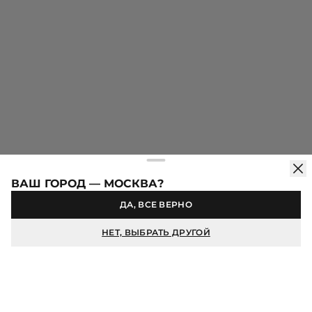
кашемировые платья IDOL созданы для тех, кто ценит в одежде
сдержанную роскошь и безупречное исполнение.
Скидка -10% при оформлении первого заказа в
мобильном приложении
КАТАЛОГ
ПОКУПАТЕЛЯМ
О БРЕНДЕ
ВАШ ГОРОД — МОСКВА?
ДА, ВСЕ ВЕРНО
Продолжая использовать сайт idol.ru, вы соглашаетесь на
использование файлов cookie. Более подробную информацию
НЕТ, ВЫБРАТЬ ДРУГОЙ
можно найти в
Политике конфиденциальности
.
© IDOL, 2026
ХОРОШО