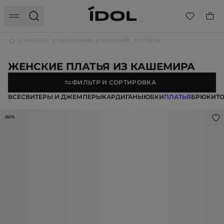
КАТАЛОГ
ЖЕНЩИНАМ
КАШЕМИР
ПЛАТЬЯ
ЖЕНСКИЕ ПЛАТЬЯ ИЗ КАШЕМИРА
ФИЛЬТР И СОРТИРОВКА
ВСЕ
СВИТЕРЫ И ДЖЕМПЕРЫ
КАРДИГАНЫ
ЮБКИ
ПЛАТЬЯ
БРЮКИ
Т
-50%