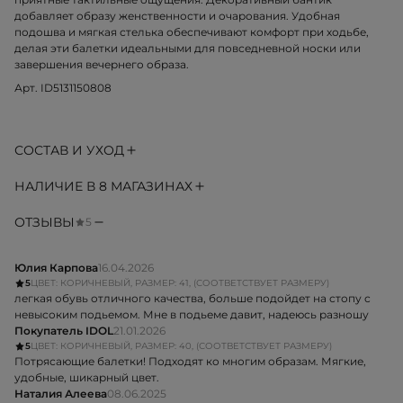
добавляет образу женственности и очарования. Удобная
подошва и мягкая стелька обеспечивают комфорт при ходьбе,
делая эти балетки идеальными для повседневной носки или
завершения вечернего образа.
Арт. ID5131150808
СОСТАВ И УХОД
НАЛИЧИЕ В 8 МАГАЗИНАХ
ОТЗЫВЫ
5
Юлия Карпова
16.04.2026
5
ЦВЕТ: КОРИЧНЕВЫЙ, РАЗМЕР: 41, (СООТВЕТСТВУЕТ РАЗМЕРУ)
легкая обувь отличного качества, больше подойдет на стопу с
невысоким подьемом. Мне в подьеме давит, надеюсь разношу
Покупатель IDOL
21.01.2026
5
ЦВЕТ: КОРИЧНЕВЫЙ, РАЗМЕР: 40, (СООТВЕТСТВУЕТ РАЗМЕРУ)
Потрясающие балетки! Подходят ко многим образам. Мягкие,
удобные, шикарный цвет.
Наталия Алеева
08.06.2025