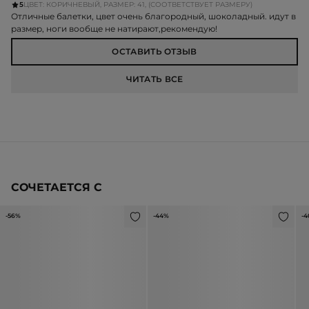
5
ЦВЕТ: КОРИЧНЕВЫЙ, РАЗМЕР: 41, (СООТВЕТСТВУЕТ РАЗМЕРУ)
Отличные балетки, цвет очень благородный, шоколадный. идут в
размер, ноги вообще не натирают,рекомендую!
ОСТАВИТЬ ОТЗЫВ
ЧИТАТЬ ВСЕ
СОЧЕТАЕТСЯ С
-56%
-44%
-