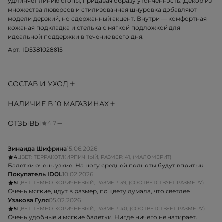
удлиняет линию стопы, придавая образу утонченность. Декор из
множества люверсов и стилизованная шнуровка добавляют
модели дерзкий, но сдержанный акцент. Внутри — комфортная
кожаная подкладка и стелька с мягкой подложкой для
идеальной поддержки в течение всего дня.
Арт. ID5381028815
СОСТАВ И УХОД
НАЛИЧИЕ В 10 МАГАЗИНАХ
ОТЗЫВЫ
4.7
Зинаида Шифрина
15.06.2026
4
ЦВЕТ: ТЕРРАКОТ/КИРПИЧНЫЙ, РАЗМЕР: 41, (МАЛОМЕРИТ)
Балетки очень узкие. На ногу средней полноты будут впритык
Покупатель IDOL
10.02.2026
5
ЦВЕТ: ТЁМНО-КОРИЧНЕВЫЙ, РАЗМЕР: 39, (СООТВЕТСТВУЕТ РАЗМЕРУ)
Очень мягкие, идут в размер, по цвету думала, что светлее
Узакова Гуля
05.02.2026
5
ЦВЕТ: ТЁМНО-КОРИЧНЕВЫЙ, РАЗМЕР: 40, (СООТВЕТСТВУЕТ РАЗМЕРУ)
Очень удобные и мягкие балетки. Нигде ничего не натирает.