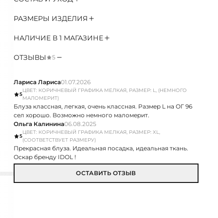
РАЗМЕРЫ ИЗДЕЛИЯ
НАЛИЧИЕ В 1 МАГАЗИНЕ
ОТЗЫВЫ
5
Лариса Лариса
01.07.2026
ЦВЕТ: КОРИЧНЕВЫЙ ГРАФИКА МЕЛКАЯ, РАЗМЕР: L, (НЕМНОГО
5
МАЛОМЕРИТ)
Блуза классная, легкая, очень классная. Размер L на ОГ 96
сел хорошо. Возможно немного маломерит.
Ольга Калинина
06.08.2025
ЦВЕТ: КОРИЧНЕВЫЙ ГРАФИКА МЕЛКАЯ, РАЗМЕР: XL,
5
(СООТВЕТСТВУЕТ РАЗМЕРУ)
Прекрасная блуза. Идеальная посадка, идеальная ткань.
Оскар бренду IDOL !
ОСТАВИТЬ ОТЗЫВ