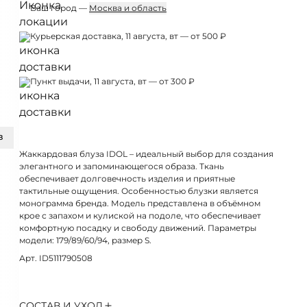
Ваш город —
Москва и область
Курьерская доставка, 11 августа, вт — от 500 ₽
Пункт выдачи, 11 августа, вт — от 300 ₽
З
Жаккардовая блуза IDOL – идеальный выбор для создания
элегантного и запоминающегося образа. Ткань
обеспечивает долговечность изделия и приятные
тактильные ощущения. Особенностью блузки является
монограмма бренда. Модель представлена в объёмном
крое с запахом и кулиской на подоле, что обеспечивает
комфортную посадку и свободу движений. Параметры
модели: 179/89/60/94, размер S.
Арт. ID5111790508
СОСТАВ И УХОД