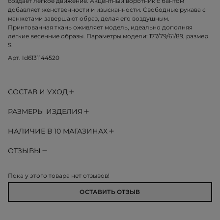
создаёт лёгкое движение. Акцентный воротник с бантом
добавляет женственности и изысканности. Свободные рукава с
манжетами завершают образ, делая его воздушным.
Принтованная ткань оживляет модель, идеально дополняя
лёгкие весенние образы. Параметры модели: 177/79/61/89, размер
S.
Арт. Id6131144520
СОСТАВ И УХОД
РАЗМЕРЫ ИЗДЕЛИЯ
НАЛИЧИЕ В 10 МАГАЗИНАХ
ОТЗЫВЫ
Пока у этого товара нет отзывов!
ОСТАВИТЬ ОТЗЫВ