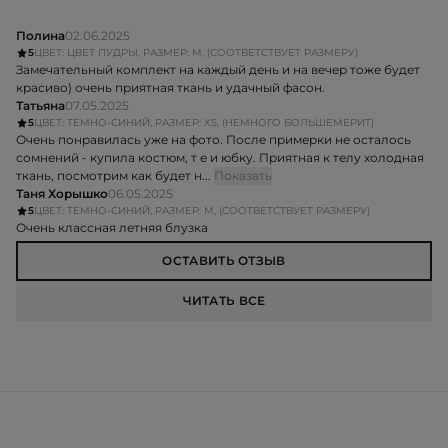
Полина
02.06.2025
5
ЦВЕТ: ЦВЕТ ПУДРЫ, РАЗМЕР: M, (СООТВЕТСТВУЕТ РАЗМЕРУ)
Замечательный комплект на каждый день и на вечер тоже будет
красиво) очень приятная ткань и удачный фасон.
Татьяна
07.05.2025
5
ЦВЕТ: ТЕМНО-СИНИЙ, РАЗМЕР: XS, (НЕМНОГО БОЛЬШЕМЕРИТ)
Очень понравилась уже на фото. После примерки не осталось
сомнений - купила костюм, т е и юбку. Приятная к телу холодная
ткань, посмотрим как будет н...
Показать
Таня Хорышко
06.05.2025
5
ЦВЕТ: ТЕМНО-СИНИЙ, РАЗМЕР: M, (СООТВЕТСТВУЕТ РАЗМЕРУ)
Очень классная летняя блузка
ОСТАВИТЬ ОТЗЫВ
ЧИТАТЬ ВСЕ