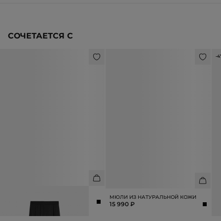
СОЧЕТАЕТСЯ С
-4
БРЮКИ ИЗ 100% ВИСКОЗЫ
З
МЮЛИ ИЗ НАТУРАЛЬНОЙ КОЖИ
12 990 ₽
1
15 990 ₽