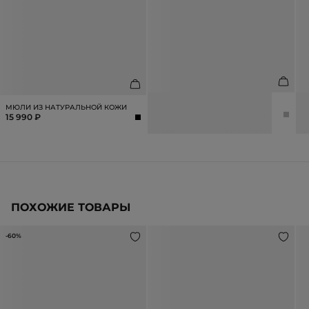
СЕРЬГИ-КОЛЬЦА
П
МЮЛИ ИЗ НАТУРАЛЬНОЙ КОЖИ
3 990 ₽
5 990 ₽
7
15 990 ₽
ПОХОЖИЕ ТОВАРЫ
-60%