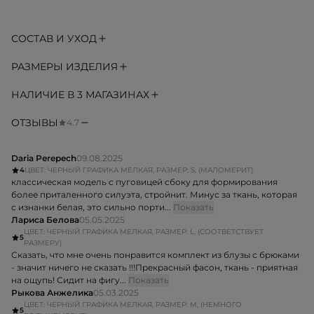
СОСТАВ И УХОД
РАЗМЕРЫ ИЗДЕЛИЯ
НАЛИЧИЕ В 3 МАГАЗИНАХ
ОТЗЫВЫ
4.7
Daria Perepech
09.08.2025
4
ЦВЕТ: ЧЕРНЫЙ ГРАФИКА МЕЛКАЯ, РАЗМЕР: S, (МАЛОМЕРИТ)
классическая модель с пуговицей сбоку для формирования
более приталенного силуэта, стройнит. Минус за ткань, которая
с изнанки белая, это сильно порти...
Показать
Лариса Белова
05.05.2025
ЦВЕТ: ЧЕРНЫЙ ГРАФИКА МЕЛКАЯ, РАЗМЕР: L, (СООТВЕТСТВУЕТ
5
РАЗМЕРУ)
Сказать, что мне очень понравится комплект из блузы с брюками
- значит ничего не сказать !!!Прекрасный фасон, ткань - приятная
на ощупь! Сидит на фигу...
Показать
Рыкова Анжелика
05.03.2025
ЦВЕТ: ЧЕРНЫЙ ГРАФИКА МЕЛКАЯ, РАЗМЕР: M, (НЕМНОГО
5