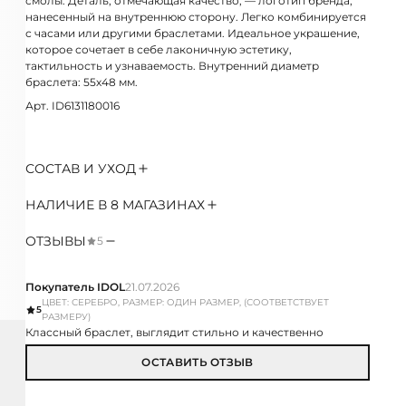
смолы. Деталь, отмечающая качество, — логотип бренда,
нанесенный на внутреннюю сторону. Легко комбинируется
с часами или другими браслетами. Идеальное украшение,
которое сочетает в себе лаконичную эстетику,
тактильность и узнаваемость. Внутренний диаметр
браслета: 55х48 мм.
Арт. ID6131180016
СОСТАВ И УХОД
НАЛИЧИЕ В 8 МАГАЗИНАХ
ОТЗЫВЫ
5
Покупатель IDOL
21.07.2026
ЦВЕТ: СЕРЕБРО, РАЗМЕР: ОДИН РАЗМЕР, (СООТВЕТСТВУЕТ
5
РАЗМЕРУ)
Классный браслет, выглядит стильно и качественно
ОСТАВИТЬ ОТЗЫВ