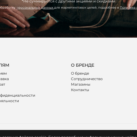
*Не суммируется с другими акциями и скидками
обработку
персональных данных
для маркетинговых целей, подробнее в
Политике
ЛЯМ
О БРЕНДЕ
лием
О бренде
тавка
Сотрудничество
рат
Магазины
Контакты
нфиденциальности
ояльности